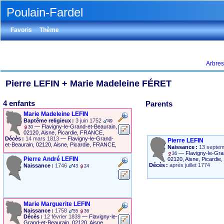
Poulain-Fardel
Favoris
Thème
Arbres
Pierre
LEFIN
+
Marie Madeleine
FÉRET
4 enfants
Parents
Marie Madeleine
LEFIN
Baptême religieux :
3 juin 1752
49
—
Flavigny-le-Grand-et-Beaurain,
30
02120, Aisne, Picardie, FRANCE,
Décès :
14 mars 1813
—
Flavigny-le-Grand-
Pierre
LEFIN
et-Beaurain, 02120, Aisne, Picardie, FRANCE,
Naissance :
13 septem
—
Flavigny-le-Gra
36
Pierre André
LEFIN
02120, Aisne, Picardi
Décès :
après juillet 1774
Naissance :
1746
43
24
Marie Marguerite
LEFIN
Naissance :
1758
55
36
Décès :
12 février 1839
—
Flavigny-le-
Grand-et-Beaurain, 02120, Aisne,