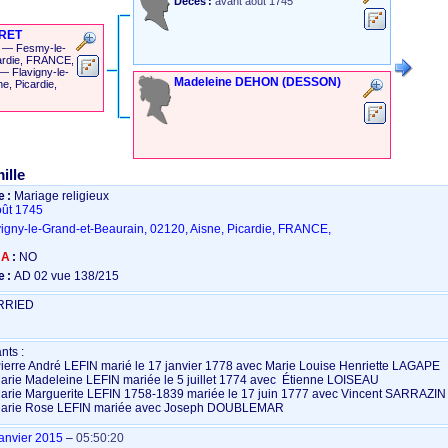
Décès :
avant août 1745
RET
—
Fesmy-le-
cardie, FRANCE,
—
Flavigny-le-
Madeleine
DEHON (DESSON)
e, Picardie,
ille
 :
Mariage religieux
oût 1745
vigny-le-Grand-et-Beaurain, 02120, Aisne, Picardie, FRANCE,
NA
:
NO
 :
AD 02 vue 138/215
RRIED
nts : 

Marie Rose LEFIN mariée avec Joseph DOUBLEMAR
janvier 2015
–
05:50:20