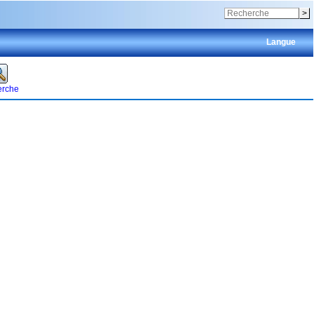
Langue
rche