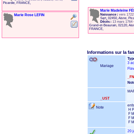
Picardie, FRANCE,
Marie Madeleine
FÉ
Naissance :
vers 1722
Marie Rose
LEFIN
Sart, 02450, Aisne, Pi
Décès :
13 mars 1764
Grand-et-Beaurain, 02120, Aisn
FRANCE,
Informations sur la fam
Type
3 a
Mariage
Fla
_F
Note
MA
_UST
enfa
Note
 H Pierre André LEFIN marié le 17 janvier 1778 avec Marie Louise Henriette LAGAPE

 F Marie Madeleine LEFIN mariée le 5 juillet 1774 avec  Étienne LOISEAU

 F Marie Marguerite LEFIN 1758-1839 mariée le 17 juin 1777 avec Vincent SARRAZIN

 F 
20 