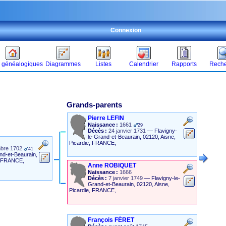
Connexion
 généalogiques
Diagrammes
Listes
Calendrier
Rapports
Reche
Grands-parents
Pierre
LEFIN
Naissance :
1661
29
Décès :
24 janvier 1731
—
Flavigny-
le-Grand-et-Beaurain, 02120, Aisne,
Picardie, FRANCE,
bre 1702
41
nd-et-Beaurain,
e, FRANCE,
Anne
ROBIQUET
Naissance :
1666
Décès :
7 janvier 1749
—
Flavigny-le-
Grand-et-Beaurain, 02120, Aisne,
Picardie, FRANCE,
François
FÉRET